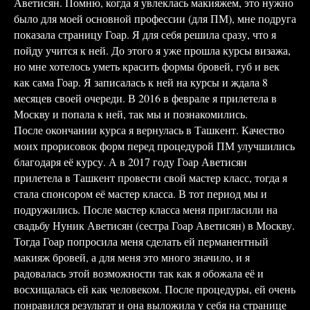
Аветисян. Помню, когда я увлеклась макияжем, это нужно
было для моей основной профессии (для ПМ), мне подруга
показала страницу Гоар. Я для себя решила сразу, что я
пойду учится к ней. До этого я уже прошла курсы визажа,
но мне хотелось уметь красить формы бровей, губ и век
как сама Гоар. Я записалась к ней на курсы и ждала 8
месяцев своей очереди. В 2016 в феврале я прилетела в
Москву и попала к ней, так мы и познакомились.
После окончании курса я вернулась в Ташкент. Качество
моих прорисовок форм перед процедурой ПМ улучшились
благодаря её курсу. А в 2017 году Гоар Аветисян
прилетела в Ташкент провести свой мастер класс, тогда я
стала спонсором её мастер класса. В тот период мы и
подружились. После мастер класса меня пригласили на
свадьбу Нуник Аветисян (сестра Гоар Аветисян) в Москву.
Тогда Гоар попросила меня сделать ей перманентный
макияж бровей, а для меня это много значило, и я
радовалась этой возможности так как я обожала её и
восхищалась ей как человеком. После процедуры, ей очень
понравился результат и она выложила у себя на странице