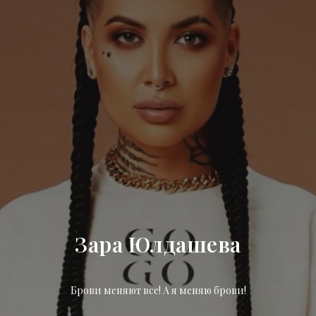
Зара Юлдашева
Брови меняют все! А я меняю брови!